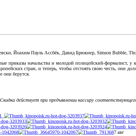
евски
,
Йоахим Пауль Ассбёк
,
Давид Брюкнер
,
Simson Bubble
,
Tho
пые приказы начальства и молодой полицейский-формалист, у ко
ропейских стран, и теперь, чтобы отстоять свою честь, они до
е они берутся.
 Скидка действует при предъявлении кассиру соответствующег
7 авг