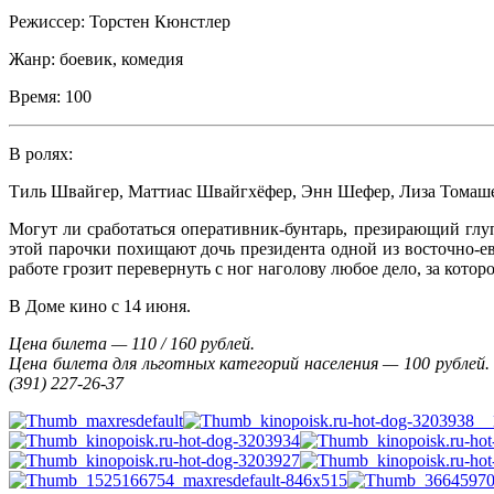
Режиссер:
Торстен Кюнстлер
Жанр:
боевик, комедия
Время:
100
В ролях:
Тиль Швайгер
,
Маттиас Швайгхёфер
,
Энн Шефер
,
Лиза Томаш
Могут ли сработаться оперативник-бунтарь, презирающий глу
этой парочки похищают дочь президента одной из восточно-ев
работе грозит перевернуть с ног наголову любое дело, за которо
В Доме кино с 14 июня.
Цена билета — 110 / 160 рублей.
Цена билета для льготных категорий населения
— 100 рублей.
(391) 227-26-37