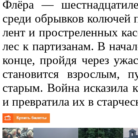
Флёра — шестнадцатиле
среди обрывков колючей 
лент и простреленных кас
лес к партизанам. В нача
конце, пройдя через ужа
становится взрослым,
старым. Война исказила к
и превратила их в старче