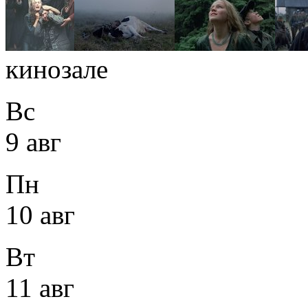
кинозале
Вс
9 авг
Пн
10 авг
Вт
11 авг