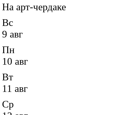
На арт-чердаке
Вс
9 авг
Пн
10 авг
Вт
11 авг
Ср