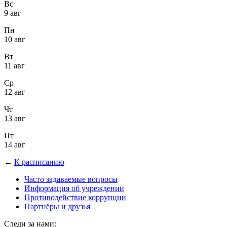
Вс
9 авг
Пн
10 авг
Вт
11 авг
Ср
12 авг
Чт
13 авг
Пт
14 авг
←
К расписанию
Часто задаваемые вопросы
Информация об учреждении
Противодействие коррупции
Партнёры и друзья
Следи за нами: