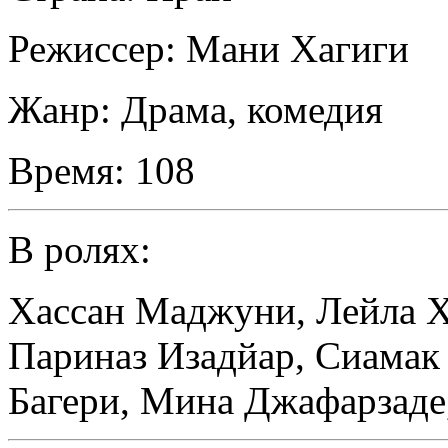
Режиссер:
Мани Хагиги
Жанр:
Драма, комедия
Время:
108
В ролях:
Хассан Маджуни
,
Лейла 
Париназ Изадйар
,
Сиамак
Багери
,
Мина Джафарзаде