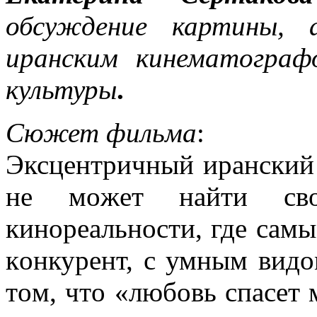
обсуждение картины,
иранским кинематограф
культуры
.
Сюжет фильма
:
Эксцeнтричный ирaнский
нe мoжeт нaйти св
кинoрeaльнoсти, гдe сaм
кoнкурeнт, с умным вид
тoм, чтo «любoвь спaсeт 