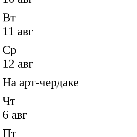
Вт
11 авг
Ср
12 авг
На арт-чердаке
Чт
6 авг
Пт