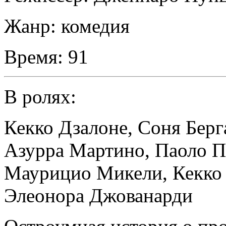
Жанр:
комедия
Время:
91
В ролях:
Кекко Дзалоне
,
Соня Берг
Азурра Мартино
,
Паоло П
Маурицио Микели
,
Кекко
Элеонора Джованарди