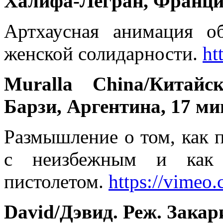
Халифа-Легран, Франци
Артхаусная анимация об
женской солидарности.
ht
Muralla China/Китайс
Барзи, Аргентина, 17 ми
Размышление о том, как 
с неизбежным и как 
пистолетом.
https://vimeo
David
/Дэвид. Реж. Зака