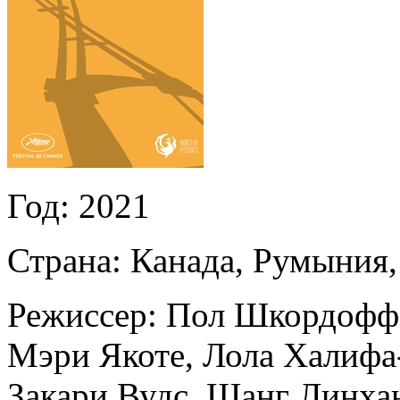
Год:
2021
Страна:
Канада, Румыния,
Режиссер:
Пол Шкордофф
Мэри Якоте
,
Лола Халифа
Закари Вудс
,
Шанг Линха