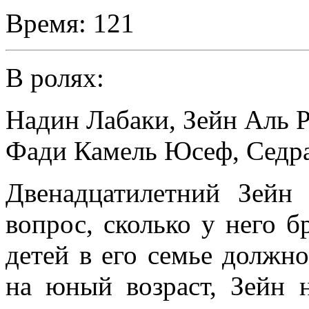
Время:
121
В ролях:
Надин Лабаки
,
Зейн Аль 
Фади Камель Юсеф
,
Седр
Двенадцатилетний Зейн
вопрос, сколько у него бр
детей в его семье должн
на юный возраст, Зейн н