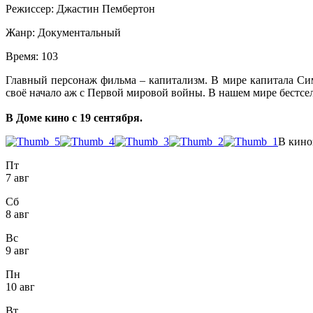
Режиссер:
Джастин Пембертон
Жанр:
Документальный
Время:
103
Главный персонаж фильма – капитализм. В мире капитала Си
своё начало аж с Первой мировой войны. В нашем мире бестсе
В Доме кино с 19 сентября.
В кино
Пт
7 авг
Сб
8 авг
Вс
9 авг
Пн
10 авг
Вт