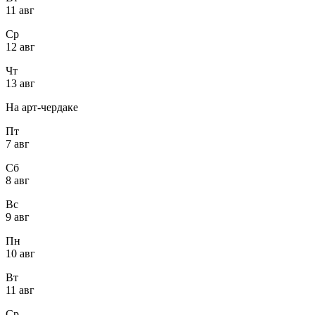
11 авг
Ср
12 авг
Чт
13 авг
На арт-чердаке
Пт
7 авг
Сб
8 авг
Вс
9 авг
Пн
10 авг
Вт
11 авг
Ср