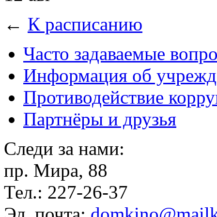
←
К расписанию
Часто задаваемые вопр
Информация об учрежд
Противодействие корр
Партнёры и друзья
Следи за нами:
пр. Мира, 88
Тел.: 227-26-37
Эл. почта:
domkino@mailk