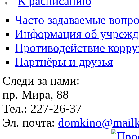
←
К расписанию
Часто задаваемые вопр
Информация об учрежд
Противодействие корр
Партнёры и друзья
Следи за нами:
пр. Мира, 88
Тел.: 227-26-37
Эл. почта:
domkino@mailk