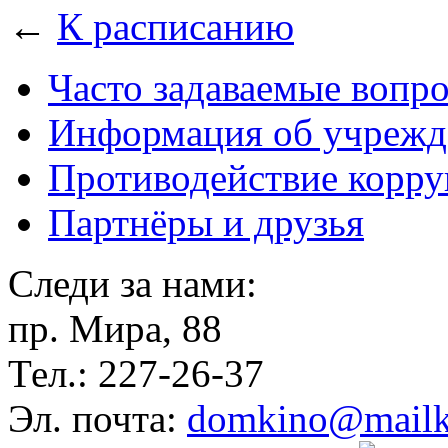
←
К расписанию
Часто задаваемые вопр
Информация об учрежд
Противодействие корр
Партнёры и друзья
Следи за нами:
пр. Мира, 88
Тел.: 227-26-37
Эл. почта:
domkino@mailk