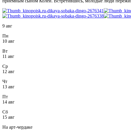
приемным сыном Колей. Встретившись, молодые люди пережив
9 авг
Пн
10 авг
Вт
11 авг
Ср
12 авг
Чт
13 авг
Пт
14 авг
Сб
15 авг
На арт-чердаке