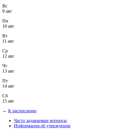
Вс
9 авг
Пн
10 авг
Вт
11 авг
Ср
12 авг
Чт
13 авг
Пт
14 авг
Сб
15 авг
←
К расписанию
Часто задаваемые вопросы
Информация об учреждении