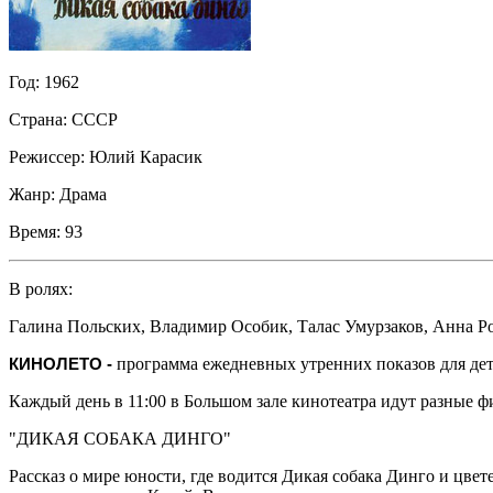
Год:
1962
Страна:
СССР
Режиссер:
Юлий Карасик
Жанр:
Драма
Время:
93
В ролях:
Галина Польских
,
Владимир Особик
,
Талас Умурзаков
,
Анна Р
КИНОЛЕТО -
программа ежедневных утренних показов для детс
Каждый день в 11:00 в Большом зале кинотеатра идут разные ф
"ДИКАЯ СОБАКА ДИНГО"
Рассказ о мире юности, где водится Дикая собака Динго и цвет