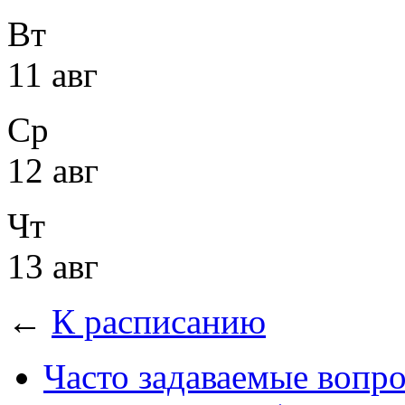
Вт
11 авг
Ср
12 авг
Чт
13 авг
←
К расписанию
Часто задаваемые вопр