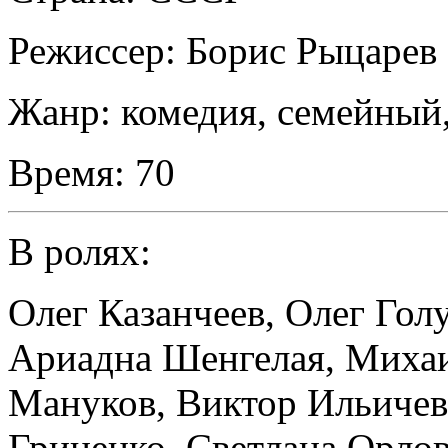
Режиссер:
Борис Рыцарев
Жанр:
комедия, семейный
Время:
70
В ролях:
Олег Казанчеев
,
Олег Гол
Ариадна Шенгелая
,
Михаи
Мануков
,
Виктор Ильичев
Гриценко
,
Светлана Орло