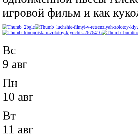
игровой фильм и как куко
Вс
9 авг
Пн
10 авг
Вт
11 авг