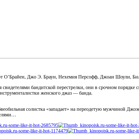
т О’Брайен
,
Джо Э. Браун
,
Нехемия Персофф
,
Джоан Шоули
,
Би
я свидетелями бандитской перестрелки, они в срочном порядке
нструменталистки женского джаз — банда.
бвеобильная солистка «западает» на переодетую мужчиной Джозе
етелями…