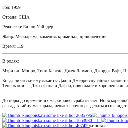
Год:
1959
Страна:
США
Режиссер:
Билли Уайлдер
Жанр:
Мелодрама, комедия, криминал, приключения
Время:
119
В ролях:
Мэрилин Монро
,
Тони Кертис
,
Джек Леммон
,
Джордж Рафт
,
Пэ
Когда чикагские музыканты Джо и Джерри случайно становятс
Теперь они — Джозефина и Дафна, новенькие и хорошенькие и
До поры до времени их маскировка срабатывает. Но вскоре лю
разгадав тайну маскарада, решает срочно разделаться со свид
кинозале