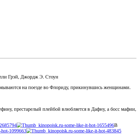
лли Грэй
,
Джордж Э. Стоун
 смываются на поезде во Флориду, прикинувшись женщинами.
фину, престарелый плейбой влюбляется в Дафну, а босс мафии,
В