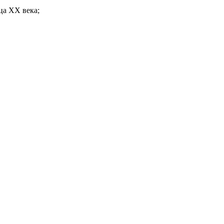
ца ХХ века;