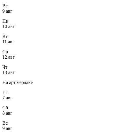
Вс
9 авг
Пн
10 авг
Вт
11 авг
Ср
12 авг
Чт
13 авг
На арт-чердаке
Пт
7 авг
Сб
8 авг
Вс
9 авг