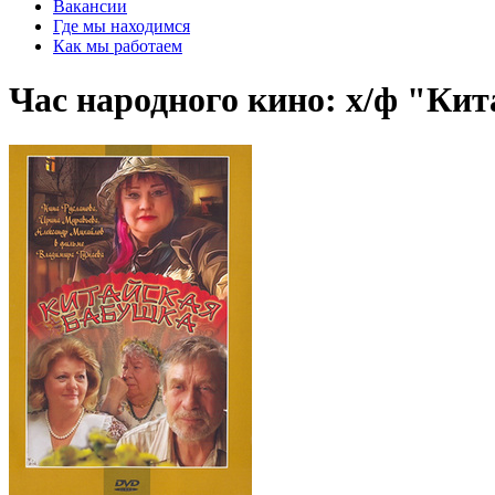
Вакансии
Где мы находимся
Как мы работаем
Час народного кино: х/ф "Ки