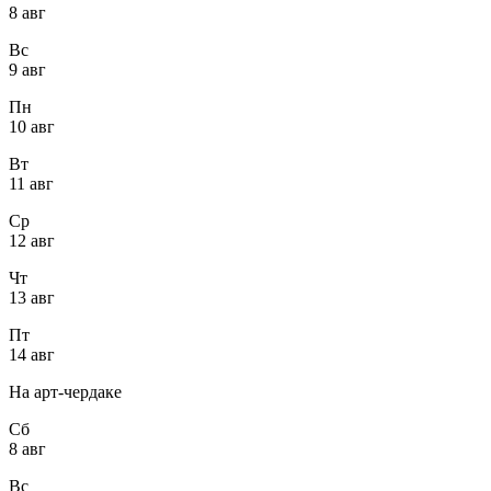
8 авг
Вс
9 авг
Пн
10 авг
Вт
11 авг
Ср
12 авг
Чт
13 авг
Пт
14 авг
На арт-чердаке
Сб
8 авг
Вс