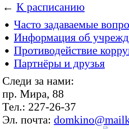
←
К расписанию
Часто задаваемые вопр
Информация об учрежд
Противодействие корр
Партнёры и друзья
Следи за нами:
пр. Мира, 88
Тел.: 227-26-37
Эл. почта:
domkino@mailk