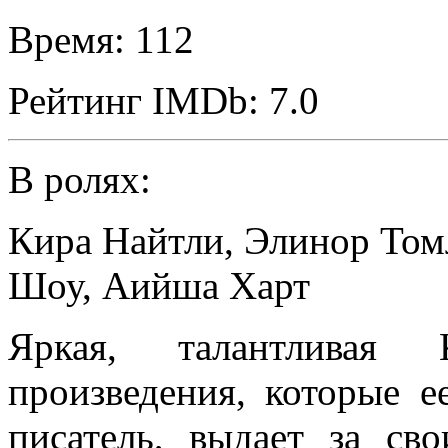
Время:
112
Рейтинг IMDb:
7.0
В ролях:
Кира Найтли
,
Элинор Том
Шоу
,
Аийша Харт
Яркая, талантливая 
произведения, которые 
писатель, выдает за св