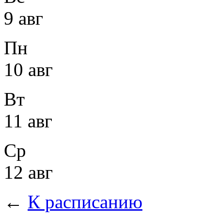
9 авг
Пн
10 авг
Вт
11 авг
Ср
12 авг
←
К расписанию