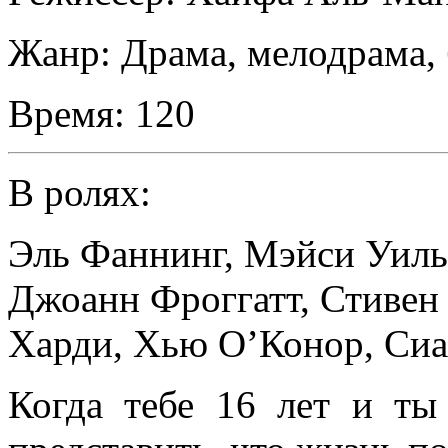
Жанр:
Драма, мелодрама,
Время:
120
В ролях:
Эль Фаннинг
,
Мэйси Уиль
Джоанн Фроггатт
,
Стивен
Харди
,
Хью О’Конор
,
Сиа
Когда тебе 16 лет и т