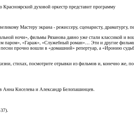
но Красноярский духовой оркестр представит программу
ликому Мастеру экрана - режиссеру, сценаристу, драматургу, пед
альной ночи», фильмы Рязанова давно уже стали классикой и во
ким паром», «Гараж», «Служебный роман»… Эти и другие фильмы
а, песни прочно вошли в «домашний» репертуар, а «Иронию судь
 жизни, стихах, посмотрите отрывки из фильмов и, конечно же, 
в Анна Киселева и Александр Белопашинцев.
37).