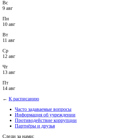
Вс
9 авг
Пн
10 авг
Вт
11 авг
Ср
12 авг
Чт
13 авг
Пт
14 авг
←
К расписанию
Часто задаваемые вопросы
Информация об учреждении
Противодействие коррупции
Партнёры и друзья
Следи за нами: