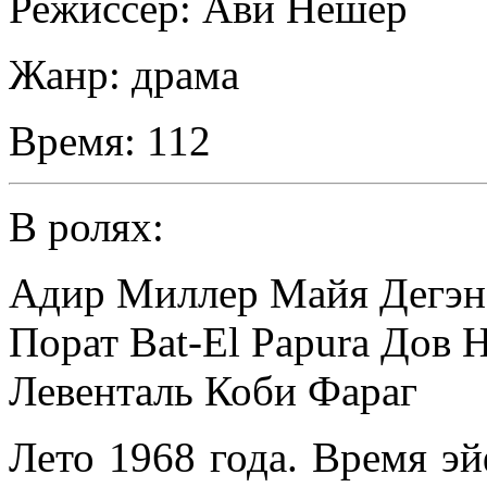
Режиссер:
Ави Нешер
Жанр:
драма
Время:
112
В ролях:
Адир Миллер Майя Дегэн 
Порат Bat-El Papura Дов 
Левенталь Коби Фараг
Лето 1968 года. Время э