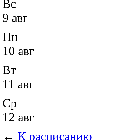
Вс
9 авг
Пн
10 авг
Вт
11 авг
Ср
12 авг
←
К расписанию