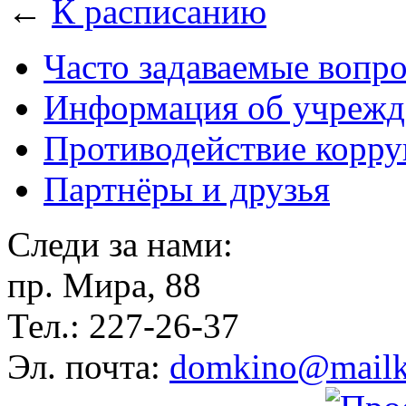
←
К расписанию
Часто задаваемые вопр
Информация об учрежд
Противодействие корр
Партнёры и друзья
Следи за нами:
пр. Мира, 88
Тел.: 227-26-37
Эл. почта:
domkino@mailk