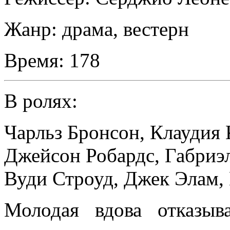
Жанр:
драма, вестерн
Время:
178
В ролях:
Чарльз Бронсон
,
Клаудия 
Джейсон Робардс
,
Габриэ
Вуди Строуд
,
Джек Элам
,
Молодая вдова отказыв