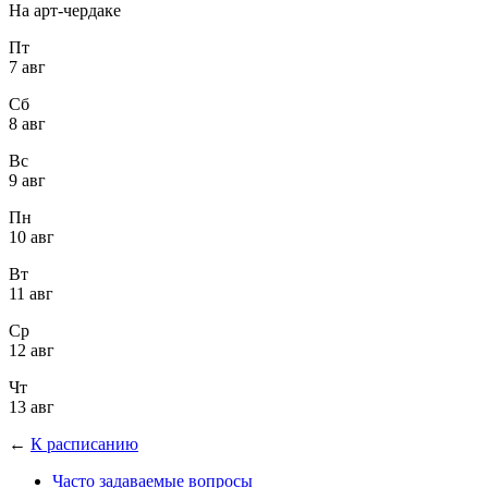
На арт-чердаке
Пт
7 авг
Сб
8 авг
Вс
9 авг
Пн
10 авг
Вт
11 авг
Ср
12 авг
Чт
13 авг
←
К расписанию
Часто задаваемые вопросы