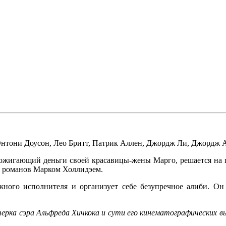
нтони Доусон
,
Лео Бритт
,
Патрик Аллен
,
Джордж Ли
,
Джордж А
ожигающий деньги своей красавицы-жены Марго, решается на пр
х романов Марком Холлидэем.
жного исполнителя и организует себе безупречное алиби. Он
очерка сэра Альфреда Хичкока и сути его кинематографических