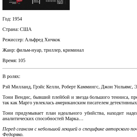
Год:
1954
Страна:
США
Режиссер:
Альфред Хичкок
Жанр:
фильм-нуар, триллер, криминал
Время:
105
В ролях:
Рэй Милланд
,
Грэйс Келли
,
Роберт Каммингс
,
Джон Уильямс
,
Э
Тони Вендис, бывший плейбой и звезда большого тенниса, пр
так как Марго увлеклась американским писателем детективны
Тони придумывает план идеального убийства, находит наде
аналитических способностей Марка…
Перед сеансом
с небольшой лекцией о специфике авторского п
Федоряко.