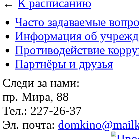
←
К расписанию
Часто задаваемые вопр
Информация об учрежд
Противодействие корр
Партнёры и друзья
Следи за нами:
пр. Мира, 88
Тел.: 227-26-37
Эл. почта:
domkino@mailk