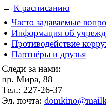
←
К расписанию
Часто задаваемые вопр
Информация об учрежд
Противодействие корр
Партнёры и друзья
Следи за нами:
пр. Мира, 88
Тел.: 227-26-37
Эл. почта:
domkino@mailk