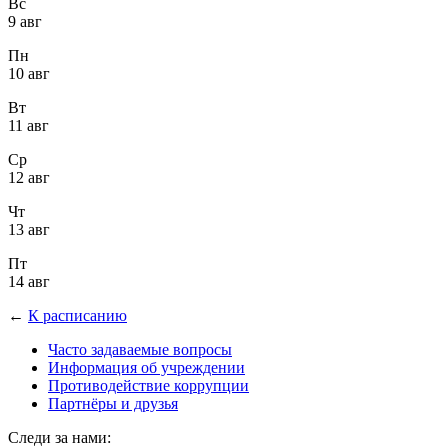
Вс
9 авг
Пн
10 авг
Вт
11 авг
Ср
12 авг
Чт
13 авг
Пт
14 авг
←
К расписанию
Часто задаваемые вопросы
Информация об учреждении
Противодействие коррупции
Партнёры и друзья
Следи за нами: