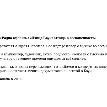
Радио офлайн»: «Дэвид Боуи: отсюда в бесконечность»
вателя Андрея Шевелёва. Вас ждёт разговор о музыке во всём м
 и композитор, художник, актёр, продюсер, «человек с тысячью
культуру с течением времени ощущается всё сильнее.
зыканта, о новых переизданиях его альбомов и концертных вид
критики считают лучшей документальной лентой о Боуи.
чало в 20.00.