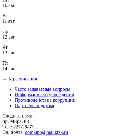
10 авг
Вт
11 авг
Ср
12 авг
Чт
13 авг
Пт
14 авг
←
К расписанию
Часто задаваемые вопросы
Информация об учреждении
Противодействие коррупции
Партнёры и друзья
Следи за нами:
пр. Мира, 88
Тел.: 227-26-37
Эл. почта:
domkino@mailkrsk.ru