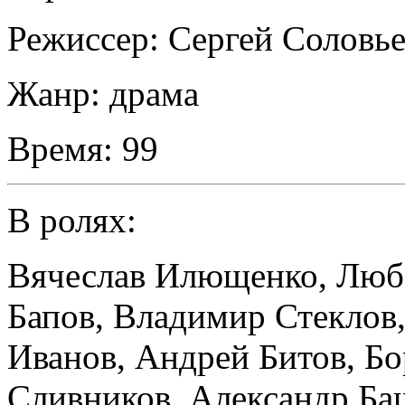
Режиссер:
Сергей Соловь
Жанр:
драма
Время:
99
В ролях:
Вячеслав Илющенко
,
Люб
Бапов
,
Владимир Стеклов
Иванов
,
Андрей Битов
,
Бо
Сливников
,
Александр Ба