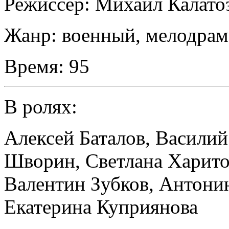
Режиссер:
Михаил Калато
Жанр:
военный, мелодрама
Время:
95
В ролях:
Алексей Баталов
,
Василий
Шворин
,
Светлана Харит
Валентин Зубков
,
Антонин
Екатерина Куприянова