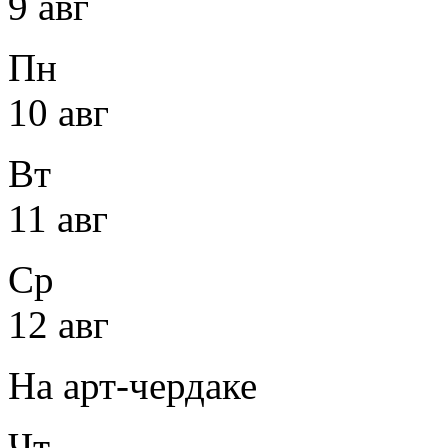
9 авг
Пн
10 авг
Вт
11 авг
Ср
12 авг
На арт-чердаке
Чт