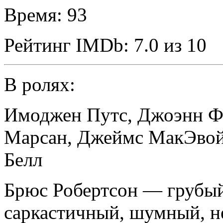
Время:
93
Рейтинг IMDb:
7.0 из 10
В ролях:
Имоджен Путс
,
Джоэнн Ф
Марсан
,
Джеймс МакЭво
Белл
Брюс Робертсон — грубы
саркастичный, шумный, 