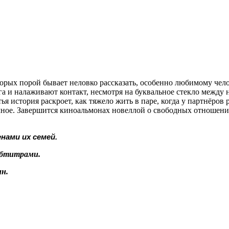
торых порой бывает неловко рассказать, особенно любимому чел
уга и налаживают контакт, несмотря на буквальное стекло между
ья история раскроет, как тяжело жить в паре, когда у партнёров
чное. Завершится киноальмонах новеллой о свободных отношени
нами их семей.
убтитрами.
н.