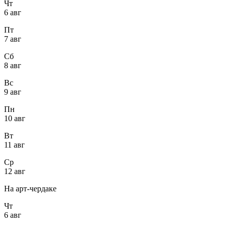
Чт
6 авг
Пт
7 авг
Сб
8 авг
Вс
9 авг
Пн
10 авг
Вт
11 авг
Ср
12 авг
На арт-чердаке
Чт
6 авг