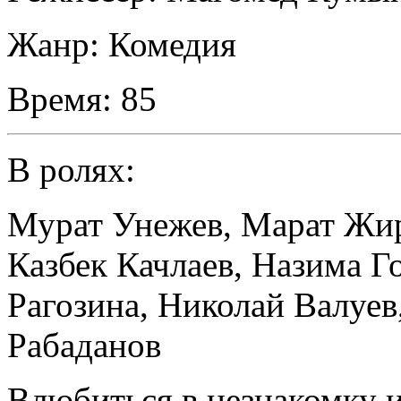
Жанр:
Комедия
Время:
85
В ролях:
Мурат Унежев
,
Марат Жи
Казбек К­ачлаев
,
Назима Г
Рагозина
,
Николай Валуев
Рабад­анов
Влюбиться в незнакомку и