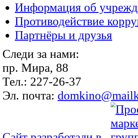
Информация об учрежд
Противодействие корр
Партнёры и друзья
Следи за нами:
пр. Мира, 88
Тел.: 227-26-37
Эл. почта:
domkino@mailk
Сайт разработали в