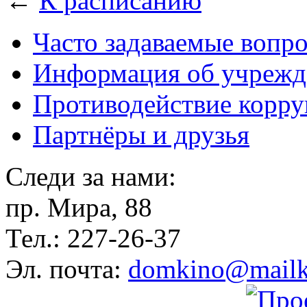
←
К расписанию
Часто задаваемые вопр
Информация об учрежд
Противодействие корр
Партнёры и друзья
Следи за нами:
пр. Мира, 88
Тел.: 227-26-37
Эл. почта:
domkino@mailk