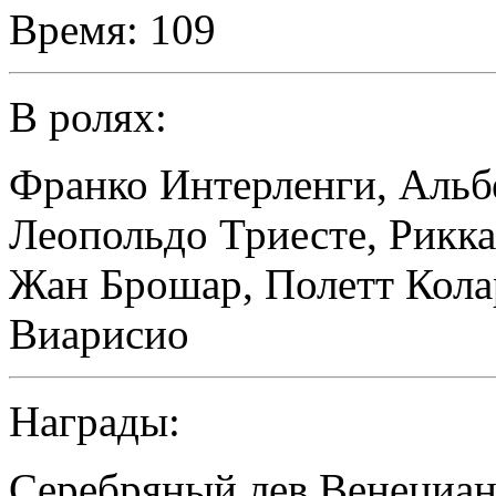
Время:
109
В ролях:
Франко Интерленги
,
Альб
Леопольдо Триесте
,
Рикк
Жан Брошар
,
Полетт Кола
Виарисио
Награды:
Серебряный лев Венециан