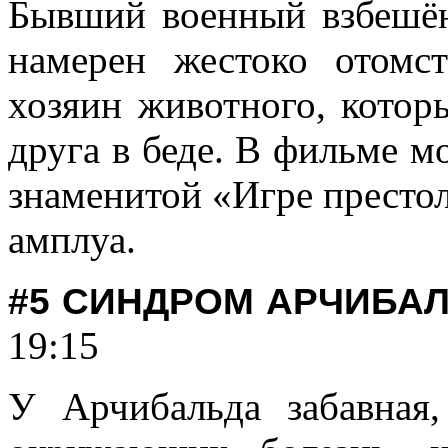
Бывший военный взбешён
намерен жестоко отомс
хозяин животного, котор
друга в беде. В фильме м
знаменитой «Игре престо
амплуа.
#5
СИНДРОМ
АРЧИБАЛ
19:15
У Арчибальда забавная