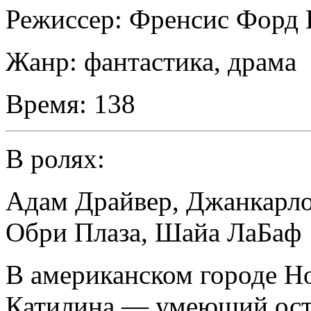
Режиссер:
Френсис Форд 
Жанр:
фантастика, драма
Время:
138
В ролях:
Адам Драйвер
,
Джанкарло
Обри Плаза
,
Шайа ЛаБаф
В американском городе Н
Катилина — умеющий оста