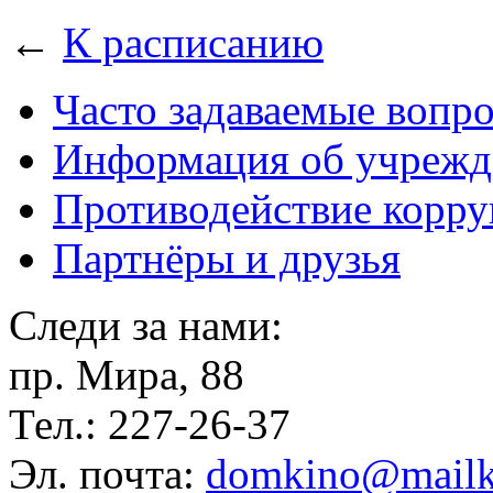
←
К расписанию
Часто задаваемые вопр
Информация об учрежд
Противодействие корр
Партнёры и друзья
Следи за нами:
пр. Мира, 88
Тел.: 227-26-37
Эл. почта:
domkino@mailk