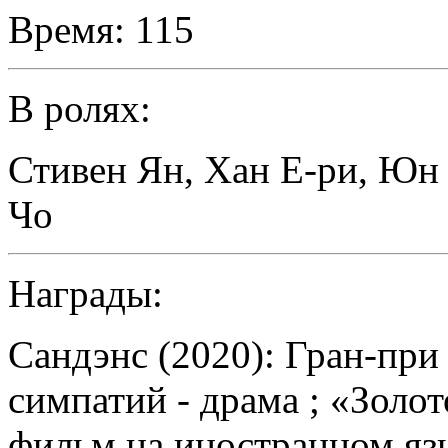
Время:
115
В ролях:
Стивен Ян
,
Хан Е-ри
,
Юн 
Чо
Награды:
Сандэнс (2020): Гран-при
симпатий - драма ; «Золо
фильм на иностранном язы