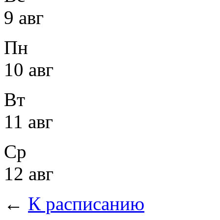
9 авг
Пн
10 авг
Вт
11 авг
Ср
12 авг
←
К расписанию