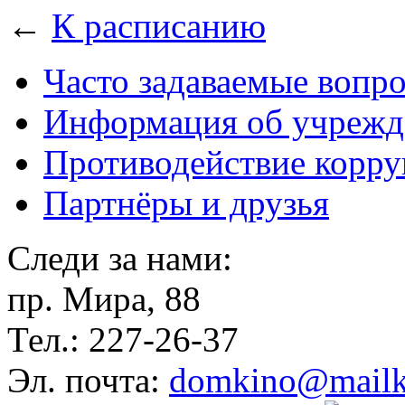
←
К расписанию
Часто задаваемые вопр
Информация об учрежд
Противодействие корр
Партнёры и друзья
Следи за нами:
пр. Мира, 88
Тел.: 227-26-37
Эл. почта:
domkino@mailk