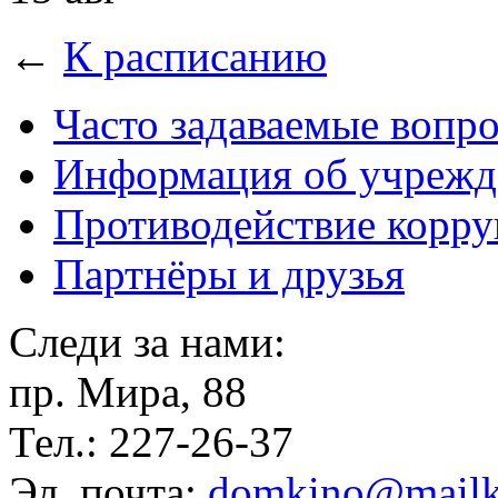
←
К расписанию
Часто задаваемые вопр
Информация об учрежд
Противодействие корр
Партнёры и друзья
Следи за нами:
пр. Мира, 88
Тел.: 227-26-37
Эл. почта:
domkino@mailk