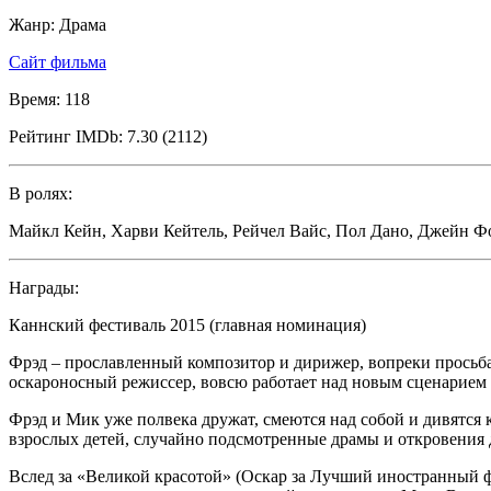
Жанр:
Драма
Сайт фильма
Время:
118
Рейтинг IMDb:
7.30 (2112)
В ролях:
Майкл Кейн
,
Харви Кейтель
,
Рейчел Вайс
,
Пол Дано
,
Джейн Ф
Награды:
Каннский фестиваль 2015 (главная номинация)
Фрэд – прославленный композитор и дирижер, вопреки просьба
оскароносный режиссер, вовсю работает над новым сценарием 
Фрэд и Мик уже полвека дружат, смеются над собой и дивятся 
взрослых детей, случайно подсмотренные драмы и откровения 
Вслед за «Великой красотой» (Оскар за Лучший иностранный 