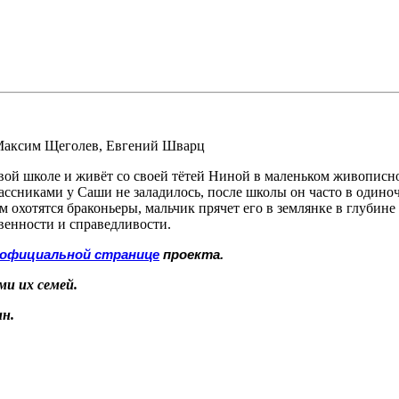
аксим Щеголев
,
Евгений Шварц
ой школе и живёт со своей тётей Ниной в маленьком живописно
ссниками у Саши не заладилось, после школы он часто в одиноч
ом охотятся браконьеры, мальчик прячет его в землянке в глубине
венности и справедливости.
 официальной странице
проекта.
и их семей.
н.