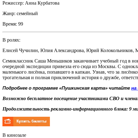
Режиссер:
Анна Курбатова
Жанр:
семейный
Время:
99
В ролях:
Елисей Чучилин
,
Юлия Александрова
,
Юрий Колокольников
,
М
Семиклассник Саша Меньшиков заканчивает учебный год в нов
очередной экспедиции привезла его сюда из Москвы. С однокла
маленького лисёнка, попавшего в капкан. Узнав, что за лисёнк
трогательная и полная приключений история о дружбе, ответст
Подробнее о программе «Пушкинская карта» читайте
на
Возможно бесплатное посещение участниками СВО и членам
Продолжительность рекламно-информационного блока: 9 ми
В кинозале