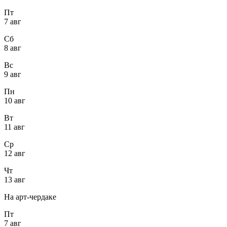
Пт
7 авг
Сб
8 авг
Вс
9 авг
Пн
10 авг
Вт
11 авг
Ср
12 авг
Чт
13 авг
На арт-чердаке
Пт
7 авг